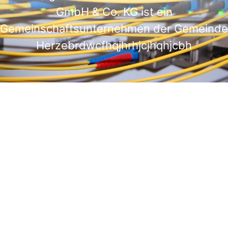
GmbH & Co. KG ist ein
Gemeinschaftsunternehmen der Gemeinde
Herzebrdwcfhqjhrhjcjhqhjcbh